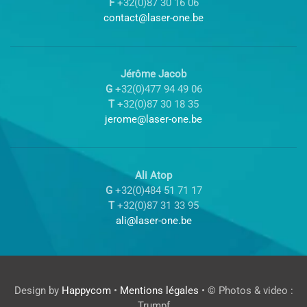
F
+32(0)87 30 16 06
contact@laser-one.be
Jérôme Jacob
G
+32(0)477 94 49 06
T
+32(0)87 30 18 35
jerome@laser-one.be
Ali Atop
G
+32(0)484 51 71 17
T
+32(0)87 31 33 95
ali@laser-one.be
Design by
Happycom
•
Mentions légales
• © Photos & video :
Trumpf