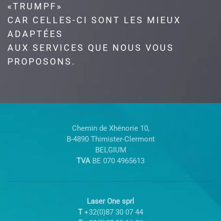
«TRUMPF»
CAR CELLES-CI SONT LES MIEUX
ADAPTÉES
AUX SERVICES QUE NOUS VOUS
PROPOSONS.
Chemin de Xhénorie 10,
B-4890 Thimister-Clermont
BELGIUM
TVA
BE 070 4965613
Laser One sprl
T
+32(0)87 30 07 44